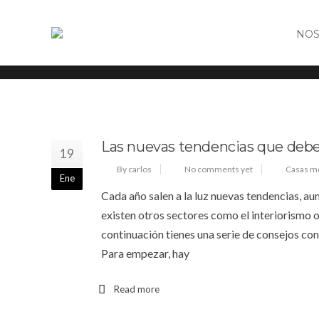
NOS
Tag: Casas modernas
Las nuevas tendencias que debe
19
By carlos
No comments yet
Casas m
Ene
Cada año salen a la luz nuevas tendencias, a
existen otros sectores como el interiorismo 
continuación tienes una serie de consejos co
Para empezar, hay
Read more