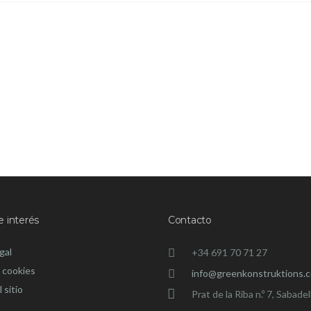
e interés
Contacto
gal
+34 691 70 71 27
 cookies
info@greenkonstruktions.
 sitio
Prat de la Riba n.º 7, Sabade