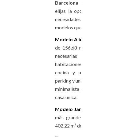
Barcelona
o casas modulares, para
elijas la opción que más se adapte 
necesidades. Hablamos de dos de
modelos que podemos ofrecerte:
Modelo Alice
; Un diseño de una sola p
de 156,68 m2 construidos e instalac
necesarias y en su interior tiene
habitaciones, dos baños, salón-com
cocina y una lavandería. Tiene po
parking y una piscina espectacular. Un e
minimalista y elegante que la conviert
casa única.
Modelo Janira
; Este es otro modelo y 
más grande de los cuatro, contand
402.22 m² de superficie total.