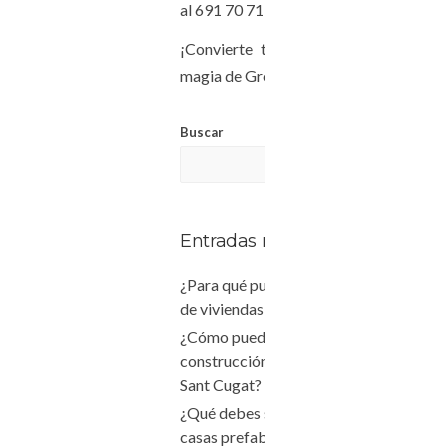
al 691 70 71 27.
¡Convierte tus sueños en realidad c
magia de Green Konstruktions!
Buscar
BUSC
Entradas recientes
¿Para qué puede servir la reforma integ
de viviendas en Terrassa?
¿Cómo puede ayudarte una empresa de
construcción de casas prefabricadas e
Sant Cugat?
¿Qué debes saber antes de comprar tu
casas prefabricadas en Sabadell?