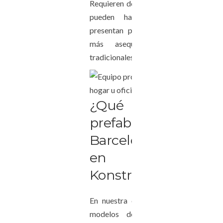
Requieren de poco tiempo de instalac
pueden hacerse a medida. Ade
presentan precios competitivos y 
más asequibles que las vivie
tradicionales.
¿Qué cas
prefabricadas 
Barcelona encontra
en Gree
Konstruktions?
En nuestra empresa te ofrecemos c
modelos de
casas prefabricad