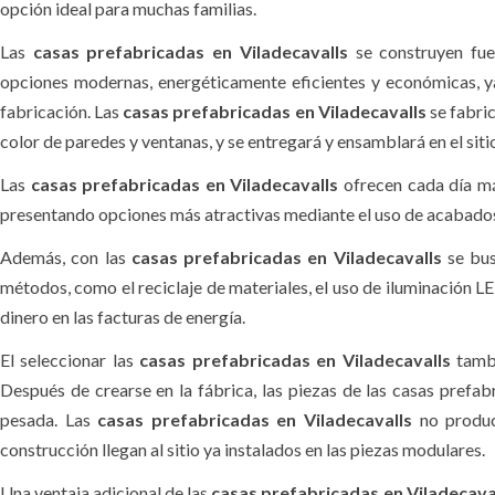
opción ideal para muchas familias.
Las
casas prefabricadas en Viladecavalls
se construyen fue
opciones modernas, energéticamente eficientes y económicas, y
fabricación. Las
casas prefabricadas en Viladecavalls
se fabri
color de paredes y ventanas, y se entregará y ensamblará en el siti
Las
casas prefabricadas en Viladecavalls
ofrecen cada día má
presentando opciones más atractivas mediante el uso de acabados
Además, con las
casas prefabricadas en Viladecavalls
se bus
métodos, como el reciclaje de materiales, el uso de iluminación LE
dinero en las facturas de energía.
El seleccionar las
casas prefabricadas en Viladecavalls
tambi
Después de crearse en la fábrica, las piezas de las casas prefab
pesada. Las
casas prefabricadas en Viladecavalls
no produce
construcción llegan al sitio ya instalados en las piezas modulares.
Una ventaja adicional de las
casas prefabricadas en Viladecava