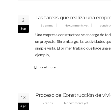
Las tareas que realiza una empr
2
By emma
No comments yet
constru
Sep
Una empresa constructora se encarga de todas 
un proyecto. Sin embargo, las actividades qu
simple vista. El primer trabajo que hace un
ejemplo,
Read more
Proceso de Construcción de viv
13
By carlos
No comments yet
Ago