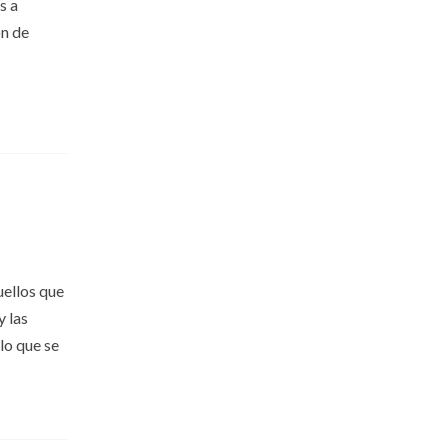
s a
ón de
uellos que
y las
lo que se