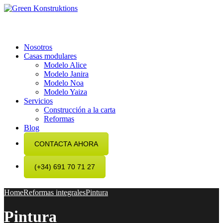
Nosotros
Casas modulares
Modelo Alice
Modelo Janira
Modelo Noa
Modelo Yaiza
Servicios
Construcción a la carta
Reformas
Blog
CONTACTA AHORA
(+34) 691 70 71 27
Home
Reformas integrales
Pintura
Pintura