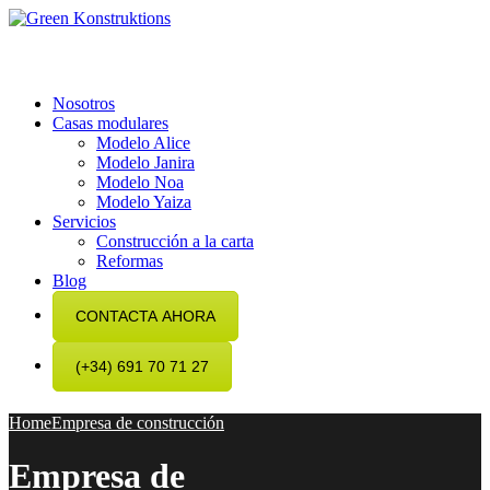
Nosotros
Casas modulares
Modelo Alice
Modelo Janira
Modelo Noa
Modelo Yaiza
Servicios
Construcción a la carta
Reformas
Blog
CONTACTA AHORA
(+34) 691 70 71 27
Home
Empresa de construcción
Empresa de